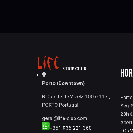
HOR
Porto (Downtown)
R. Conde de Vizela 100 e 117 ,
Porto
PORTO Portugal
Seg-S
23h à
geral@life-club.com
Abert
+351 936 221 360
FORM