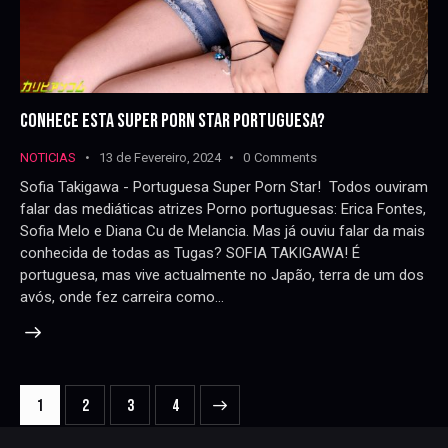
CONHECE ESTA SUPER PORN STAR PORTUGUESA?
NOTICIAS
13 de Fevereiro, 2024
0
Comments
Sofia Takigawa - Portuguesa Super Porn Star! Todos ouviram
falar das mediáticas atrizes Porno portuguesas: Erica Fontes,
Sofia Melo e Diana Cu de Melancia. Mas já ouviu falar da mais
conhecida de todas as Tugas? SOFIA TAKIGAWA! É
portuguesa, mas vive actualmente no Japão, terra de um dos
avós, onde fez carreira como…
NAVEGAÇÃO
Page
1
Page
2
>
Page
3
Page
4
DE
ARTIGOS