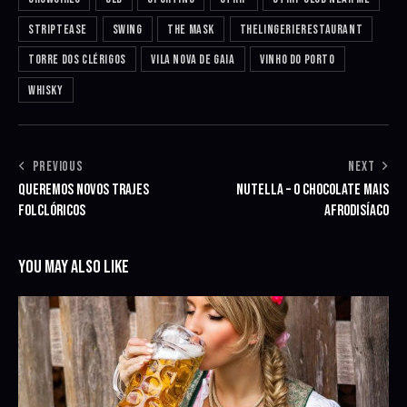
striptease
swing
The Mask
Thelingerierestaurant
torre dos clérigos
vila nova de gaia
vinho do porto
whisky
NAVEGAÇÃO
PREVIOUS
NEXT
QUEREMOS NOVOS TRAJES
NUTELLA – O CHOCOLATE MAIS
DE
FOLCLÓRICOS
AFRODISÍACO
ARTIGOS
YOU MAY ALSO LIKE