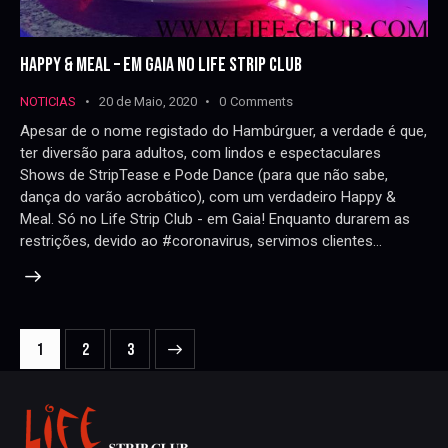
HAPPY & MEAL – EM GAIA NO LIFE STRIP CLUB
NOTICIAS
20 de Maio, 2020
0
Comments
Apesar de o nome registado do Hambúrguer, a verdade é que,
ter diversão para adultos, com lindos e espectaculares
Shows de StripTease e Pode Dance (para que não sabe,
dança do varão acrobático), com um verdadeiro Happy &
Meal. Só no Life Strip Club - em Gaia! Enquanto durarem as
restrições, devido ao #coronavirus, servimos clientes…
NAVEGAÇÃO
Page
1
>
Page
2
Page
3
DE
ARTIGOS