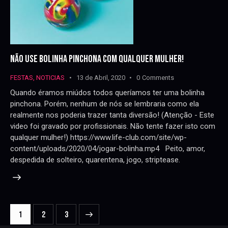
NÃO USE BOLINHA PINCHONA COM QUALQUER MULHER!
FESTAS
,
NOTICIAS
13 de Abril, 2020
0
Comments
Quando éramos miúdos todos queríamos ter uma bolinha
pinchona. Porém, nenhum de nós se lembraria como ela
realmente nos poderia trazer tanta diversão! (Atenção - Este
video foi gravado por profissionais. Não tente fazer isto com
qualquer mulher!) https://www.life-club.com/site/wp-
content/uploads/2020/04/jogar-bolinha.mp4 Peito, amor,
despedida de solteiro, quarentena, jogo, striptease.
NAVEGAÇÃO
Page
1
>
Page
2
Page
3
DE