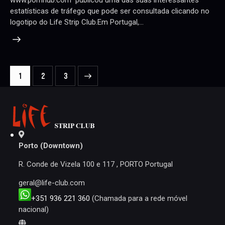
estatísticas de tráfego que pode ser consultada clicando no
logotipo do Life Strip Club.Em Portugal,…
NAVEGAÇÃO
Page
1
>
Page
2
Page
3
DE
ARTIGOS
Porto (Downtown)
R. Conde de Vizela 100 e 117 , PORTO Portugal
geral@life-club.com
+351 936 221 360
(Chamada para a rede móvel
nacional)