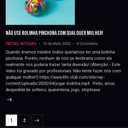
NÃO USE BOLINHA PINCHONA COM QUALQUER MULHER!
FESTAS
,
NOTICIAS
13 de Abril, 2020
0
Comments
Quando éramos miúdos todos queríamos ter uma bolinha
pinchona. Porém, nenhum de nós se lembraria como ela
realmente nos poderia trazer tanta diversão! (Atenção - Este
video foi gravado por profissionais. Não tente fazer isto com
qualquer mulher!) https://www.life-club.com/site/wp-
content/uploads/2020/04/jogar-bolinha.mp4 Peito, amor,
despedida de solteiro, quarentena, jogo, striptease.
NAVEGAÇÃO
>
Page
1
Page
2
DE