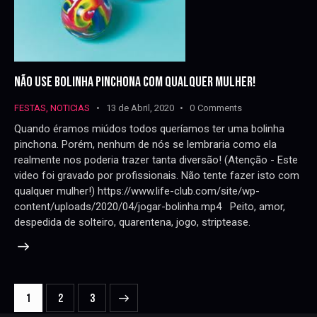
NÃO USE BOLINHA PINCHONA COM QUALQUER MULHER!
FESTAS
,
NOTICIAS
13 de Abril, 2020
0
Comments
Quando éramos miúdos todos queríamos ter uma bolinha
pinchona. Porém, nenhum de nós se lembraria como ela
realmente nos poderia trazer tanta diversão! (Atenção - Este
video foi gravado por profissionais. Não tente fazer isto com
qualquer mulher!) https://www.life-club.com/site/wp-
content/uploads/2020/04/jogar-bolinha.mp4 Peito, amor,
despedida de solteiro, quarentena, jogo, striptease.
NAVEGAÇÃO
Page
1
>
Page
2
Page
3
DE