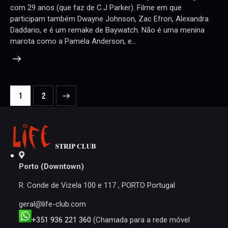
com 29 anos (que faz de C.J Parker). Filme em que
participam também Dwayne Johnson, Zac Efron, Alexandra
Daddario, e é um remake de Baywatch. Não é uma menina
marota como a Pamela Anderson, e…
NAVEGAÇÃO
>
Page
1
Page
2
DE
ARTIGOS
Porto (Downtown)
R. Conde de Vizela 100 e 117 , PORTO Portugal
geral@life-club.com
+351 936 221 360
(Chamada para a rede móvel