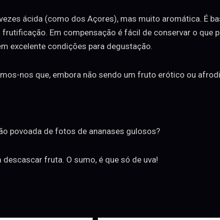
r vezes ácida (como dos Açores), mas muito aromática. É b
frutificação. Em compensação é fácil de conservar o que pe
m excelente condições para degustação.
bermos-nos que, embora não sendo um fruto erótico ou afrod
 tão povoada de fotos de ananases gulosos?
m descascar fruta. O sumo, é que só de uva!